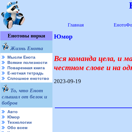
Главная
ЕнотоФо
Енотовы норки
Юмор
Жизнь Енота
Вся команда цела, и 
Мысли Енота
Всякие полезности
честном слове и на о
Поваренная книга
Е-нотная тетрадь
Сплошное енотство
2023-09-19
То, что Енот
слышал от белок и
бобров
Авто
Юмор
Технологии
Обо всем