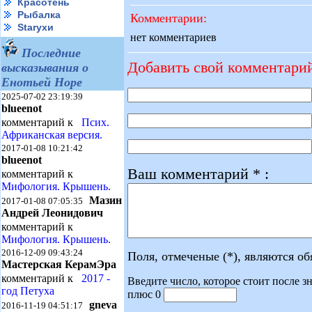
Красотень
Рыбалка
Комментарии:
Starухи
нет комментариев
Последние
Добавить свой комментари
высказывания о
Енотьей Норе
2025-07-02 23:19:39
blueenot
комментарий к
Псих.
Африканская версия.
2017-01-08 10:21:42
blueenot
Ваш комментарий * :
комментарий к
Мифология. Крышень.
Мазин
2017-01-08 07:05:35
Андрей Леонидович
комментарий к
Мифология. Крышень.
2016-12-09 09:43:24
Поля, отмеченые (*), являются о
Мастерская КерамЭра
комментарий к
2017 -
Введите число, которое стоит после зн
год Петуха
плюс 0
gneva
2016-11-19 04:51:17