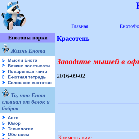
Главная
ЕнотоФо
Енотовы норки
Красотень
Жизнь Енота
Заводите мышей в оф
Мысли Енота
Всякие полезности
Поваренная книга
2016-09-02
Е-нотная тетрадь
Сплошное енотство
То, что Енот
слышал от белок и
бобров
Авто
Юмор
Технологии
Обо всем
Комментарии: