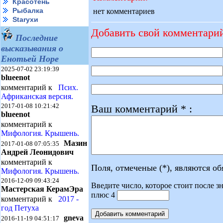
Красотень
Рыбалка
нет комментариев
Starухи
Добавить свой комментари
Последние
высказывания о
Енотьей Норе
2025-07-02 23:19:39
blueenot
комментарий к
Псих.
Африканская версия.
2017-01-08 10:21:42
Ваш комментарий * :
blueenot
комментарий к
Мифология. Крышень.
Мазин
2017-01-08 07:05:35
Андрей Леонидович
комментарий к
Поля, отмеченые (*), являются о
Мифология. Крышень.
2016-12-09 09:43:24
Введите число, которое стоит после зн
Мастерская КерамЭра
плюс 4
комментарий к
2017 -
год Петуха
gneva
2016-11-19 04:51:17