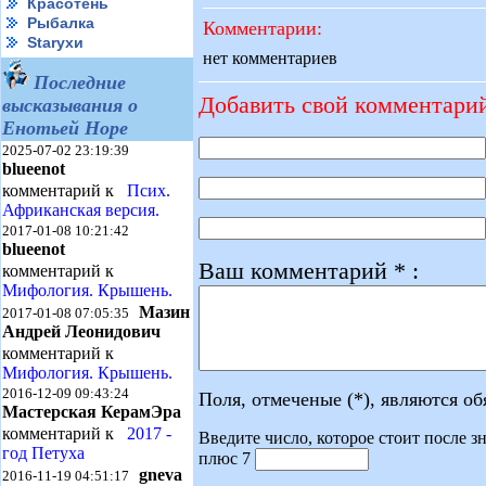
Красотень
Рыбалка
Комментарии:
Starухи
нет комментариев
Последние
Добавить свой комментари
высказывания о
Енотьей Норе
2025-07-02 23:19:39
blueenot
комментарий к
Псих.
Африканская версия.
2017-01-08 10:21:42
blueenot
Ваш комментарий * :
комментарий к
Мифология. Крышень.
Мазин
2017-01-08 07:05:35
Андрей Леонидович
комментарий к
Мифология. Крышень.
2016-12-09 09:43:24
Поля, отмеченые (*), являются о
Мастерская КерамЭра
комментарий к
2017 -
Введите число, которое стоит после зн
год Петуха
плюс 7
gneva
2016-11-19 04:51:17