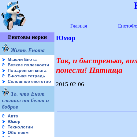
Главная
ЕнотоФо
Енотовы норки
Юмор
Жизнь Енота
Так, и быстренько, ви
Мысли Енота
Всякие полезности
понесли! Пятница
Поваренная книга
Е-нотная тетрадь
Сплошное енотство
2015-02-06
То, что Енот
слышал от белок и
бобров
Авто
Юмор
Технологии
Обо всем