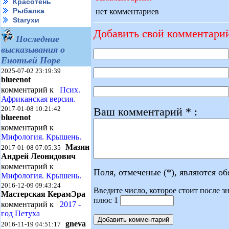
Красотень
Рыбалка
нет комментариев
Starухи
Добавить свой комментари
Последние
высказывания о
Енотьей Норе
2025-07-02 23:19:39
blueenot
комментарий к
Псих.
Африканская версия.
2017-01-08 10:21:42
Ваш комментарий * :
blueenot
комментарий к
Мифология. Крышень.
Мазин
2017-01-08 07:05:35
Андрей Леонидович
комментарий к
Поля, отмеченые (*), являются о
Мифология. Крышень.
2016-12-09 09:43:24
Введите число, которое стоит после зн
Мастерская КерамЭра
плюс 1
комментарий к
2017 -
год Петуха
gneva
2016-11-19 04:51:17