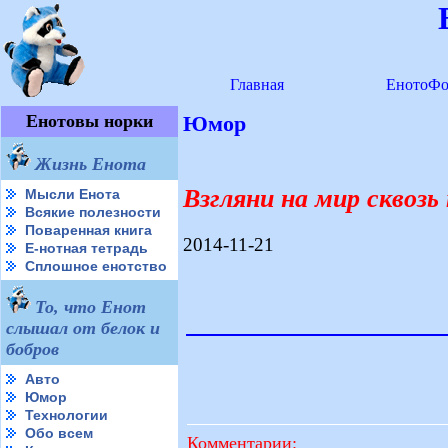
Главная
ЕнотоФо
Енотовы норки
Юмор
Жизнь Енота
Взгляни на мир сквоз
Мысли Енота
Всякие полезности
Поваренная книга
2014-11-21
Е-нотная тетрадь
Сплошное енотство
То, что Енот
слышал от белок и
бобров
Авто
Юмор
Технологии
Обо всем
Комментарии: