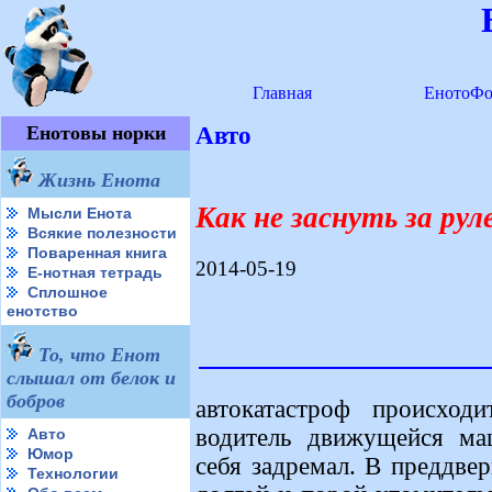
Главная
ЕнотоФо
Енотовы норки
Авто
Жизнь Енота
Как не заснуть за рул
Мысли Енота
Всякие полезности
Поваренная книга
2014-05-19
Е-нотная тетрадь
Сплошное
енотство
То, что Енот
слышал от белок и
бобров
автокатастроф происход
водитель движущейся ма
Авто
Юмор
себя задремал. В преддвер
Технологии