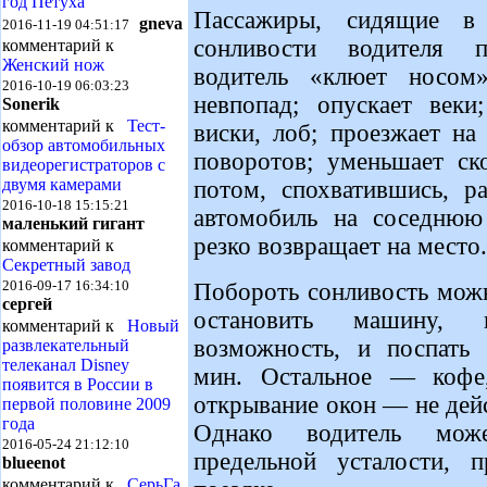
год Петуха
Пассажиры, сидящие в
gneva
2016-11-19 04:51:17
сонливости водителя 
комментарий к
Женский нож
водитель «клюет носом
2016-10-19 06:03:23
невпопад; опускает веки;
Sonerik
комментарий к
Тест-
виски, лоб; проезжает н
обзор автомобильных
поворотов; уменьшает ск
видеорегистраторов с
двумя камерами
потом, спохватившись, р
2016-10-18 15:15:21
автомобиль на соседнюю
маленький гигант
резко возвращает на место.
комментарий к
Секретный завод
2016-09-17 16:34:10
Побороть сонливость мож
сергей
остановить машину, к
комментарий к
Новый
возможность, и поспать
развлекательный
телеканал Disney
мин. Остальное — кофе,
появится в России в
открывание окон — не дейс
первой половине 2009
года
Однако водитель може
2016-05-24 21:12:10
предельной усталости, 
blueenot
комментарий к
СерьГа