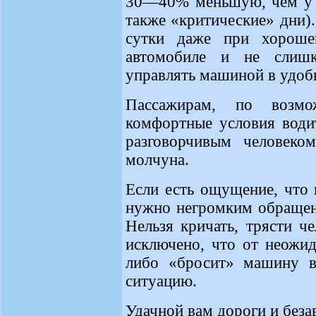
30—40% меньшую, чем у 
также «критические» дни).
сутки даже при хороше
автомобиле и не слиш
управлять машиной в удоб
Пассажирам, по возмож
комфортные условия води
разговорчивым человеком
молчуна.
Если есть ощущение, что в
нужно негромким обращен
Нельзя кричать, трясти ч
исключено, что от неожид
либо «бросит» машину в
ситуацию.
Удачной вам дороги и без