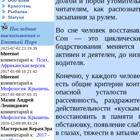
долгой и порой утомитель
Обо всем
Красотень
читателям, как распозна
Рыбалка
засыпания за рулем.
Starухи
Последние
Во сне человек восстанав
высказывания о
Сон — это циклически
Енотьей Норе
бодрствования меняется 
2025-07-02 23:19:39
активен и деятелен, до ни
blueenot
комментарий к
Псих.
водителя.
Африканская версия.
2017-01-08 10:21:42
Конечно, у каждого челове
blueenot
есть общие критерии конт
комментарий к
Мифология. Крышень.
опасной усталости мо
2017-01-08 07:05:35
рассеянность, раздражит
Мазин Андрей
Леонидович
действительности «кускам
комментарий к
восстановить в памяти
Мифология. Крышень.
обстановку, появление слаб
2016-12-09 09:43:24
Мастерская КерамЭра
в глазах, тяжести в затылке 
комментарий к
2017 -