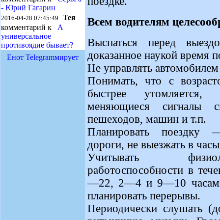
поездке.
- Юрий Гагарин
Тея
2016-04-28 07:45:49
Всем водителям целесооб
комментарий к
А
универсальное
Выспаться перед выез
противоядие бывает?
доказанное наукой время п
Енот Telegramмирует
Не управлять автомобилем
Понимать, что с возраст
быстрее утомляется, 
меняющиеся сигналы с
пешеходов, машин и т.п.
Планировать поездку 
дороги, не выезжать в часы
Учитывать физиол
работоспособности в теч
—22, 2—4 и 9—10 часами
планировать перерывы.
Периодически слушать (д