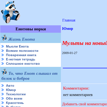
Главная
Енотовы норки
Юмор
Жизнь Енота
Мульты на новый
Мысли Енота
Всякие полезности
2009-01-27
Поваренная книга
Е-нотная тетрадь
Сплошное енотство
То, что Енот слышал от
белок и бобров
Авто
Комментарии:
Юмор
Технологии
нет комментариев
Обо всем
Красотень
Добавить свой комментар