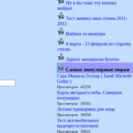
Ну я бы тоже эту кнопку
выбрал
Тест зимних шин сезона 2011-
2012
Вабики из мишуры
8 марта - 23 февраля по старому
стилю
Дарите женщинам букеты
Самые популярные норки
Сара Мишель Геллар ( Sarah Michelle
Gellar )
Просмотров 45259
Карта звездного неба. Северное
полушарие.
Просмотров 39592
Летние прикормки для леща
Просмотров 36958
Тест автомобильных
видеорегистраторов
Просмотров 36921