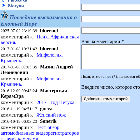
Рыбалка
Starухи
Последние высказывания о
Енотьей Норе
blueenot
2025-07-02 23:19:39
комментарий к
Псих. Африканская
Ваш комментарий * :
версия.
blueenot
2017-01-08 10:21:42
комментарий к
Мифология.
Крышень.
Мазин Андрей
2017-01-08 07:05:35
Леонидович
Поля, отмеченые (*), являются 
комментарий к
Мифология.
Крышень.
Введите число, которое сто
Мастерская
2016-12-09 09:43:24
КерамЭра
комментарий к
2017 - год Петуха
gneva
2016-11-19 04:51:17
комментарий к
Женский нож
Sonerik
2016-10-19 06:03:23
комментарий к
Тест-обзор
автомобильных видеорегистраторов
с двумя камерами