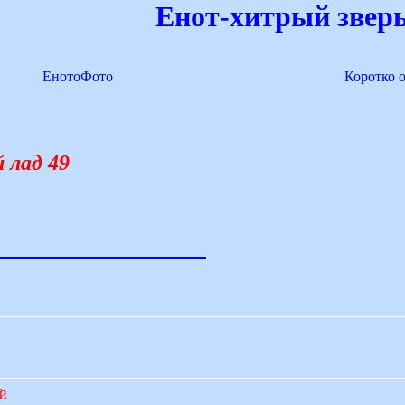
Енот-хитрый зверь
ЕнотоФото
Коротко 
 лад 49
ий