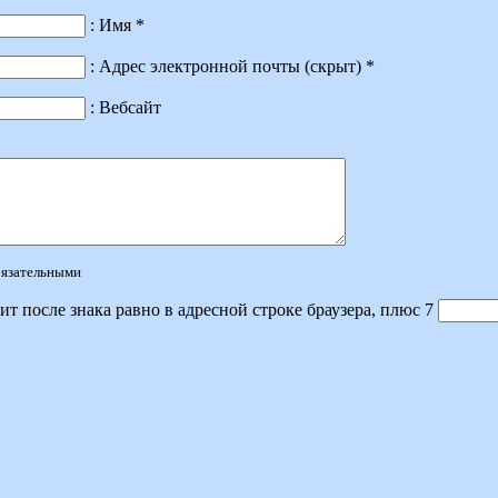
: Имя *
: Адрес электронной почты (скрыт) *
: Вебсайт
обязательными
ит после знака равно в адресной строке браузера, плюс 7