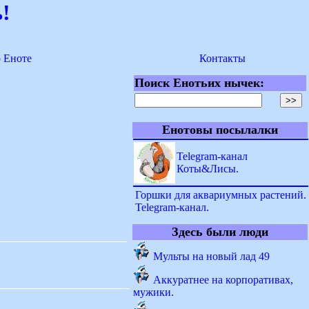
!
о Еноте
Контакты
Поиск Енотьих нычек:
Енотовы посылалки
Telegram-канал
Коты&Лисы.
Горшки для аквариумных растений.
Telegram-канал.
Здесь были люди
Мульты на новый лад 49
Аккуратнее на корпоративах,
мужики.