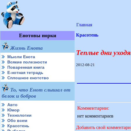
Главная
Енотовы норки
Красотень
Жизнь Енота
Теплые дни уход
Мысли Енота
Всякие полезности
2012-08-21
Поваренная книга
Е-нотная тетрадь
Сплошное енотство
То, что Енот слышал от
белок и бобров
Авто
Комментарии:
Юмор
Технологии
нет комментариев
Обо всем
Красотень
Добавить свой комментар