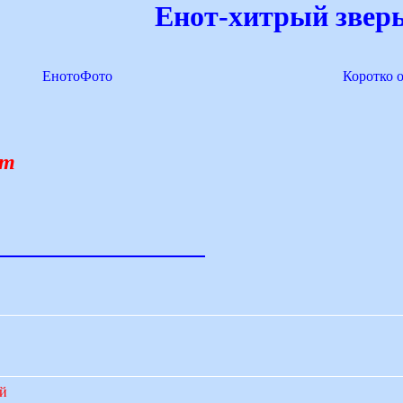
Енот-хитрый зверь
ЕнотоФото
Коротко 
ят
ий