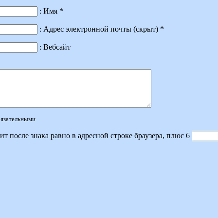
: Имя *
: Адрес электронной почты (скрыт) *
: Вебсайт
обязательными
ит после знака равно в адресной строке браузера, плюс 6