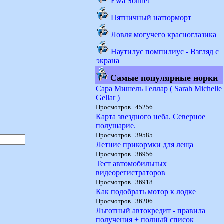
Ewa Sonnet
Пятничный натюрморт
Ловля могучего красноглазика
Наутилус помпилиус - Взгляд с
экрана
Самые популярные норки
Сара Мишель Геллар ( Sarah Michelle
Gellar )
Просмотров 45256
Карта звездного неба. Северное
полушарие.
Просмотров 39585
Летние прикормки для леща
Просмотров 36956
Тест автомобильных
видеорегистраторов
Просмотров 36918
Как подобрать мотор к лодке
Просмотров 36206
Льготный автокредит - правила
получения + полный список