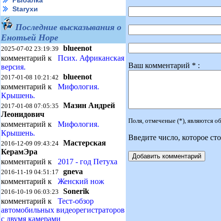
Рыбалка
Starухи
Последние высказывания о
Енотьей Норе
blueenot
2025-07-02 23:19:39
комментарий к
Псих. Африканская
Ваш комментарий * :
версия.
blueenot
2017-01-08 10:21:42
комментарий к
Мифология.
Крышень.
Мазин Андрей
2017-01-08 07:05:35
Леонидович
Поля, отмеченые (*), являются 
комментарий к
Мифология.
Крышень.
Введите число, которое сто
Мастерская
2016-12-09 09:43:24
КерамЭра
комментарий к
2017 - год Петуха
gneva
2016-11-19 04:51:17
комментарий к
Женский нож
Sonerik
2016-10-19 06:03:23
комментарий к
Тест-обзор
автомобильных видеорегистраторов
с двумя камерами