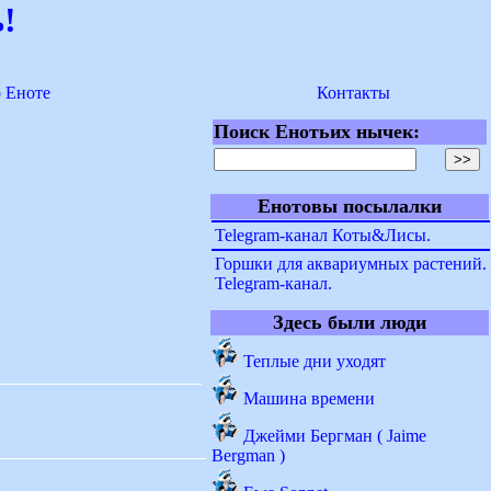
!
о Еноте
Контакты
Поиск Енотьих нычек:
Енотовы посылалки
Telegram-канал Коты&Лисы.
Горшки для аквариумных растений.
Telegram-канал.
Здесь были люди
Теплые дни уходят
Машина времени
Джейми Бергман ( Jaime
Bergman )