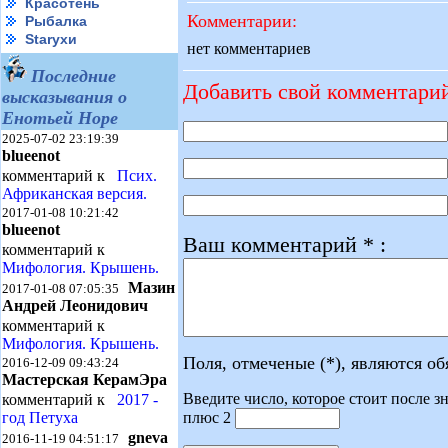
Красотень
Комментарии:
Рыбалка
Starухи
нет комментариев
Последние
Добавить свой комментари
высказывания о
Енотьей Норе
2025-07-02 23:19:39
blueenot
комментарий к
Псих.
Африканская версия.
2017-01-08 10:21:42
blueenot
Ваш комментарий * :
комментарий к
Мифология. Крышень.
Мазин
2017-01-08 07:05:35
Андрей Леонидович
комментарий к
Мифология. Крышень.
Поля, отмеченые (*), являются о
2016-12-09 09:43:24
Мастерская КерамЭра
Введите число, которое стоит после зн
комментарий к
2017 -
плюс 2
год Петуха
gneva
2016-11-19 04:51:17