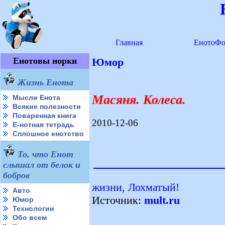
Главная
ЕнотоФо
Енотовы норки
Юмор
Жизнь Енота
Масяня. Колеса.
Мысли Енота
Всякие полезности
Поваренная книга
2010-12-06
Е-нотная тетрадь
Сплошное енотство
То, что Енот
слышал от белок и
бобров
жизни, Лохматый!
Авто
Источник:
mult.ru
Юмор
Технологии
Обо всем