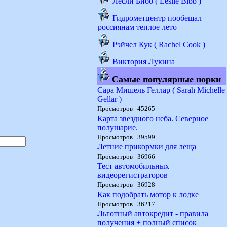
Лесли Бибб ( Leslie Bibb )
Гидрометцентр пообещал
россиянам теплое лето
Рэйчел Кук ( Rachel Cook )
Виктория Лукина
Самые популярные норки
Сара Мишель Геллар ( Sarah Michelle
Gellar )
Просмотров 45265
Карта звездного неба. Северное
полушарие.
Просмотров 39599
Летние прикормки для леща
Просмотров 36966
Тест автомобильных
видеорегистраторов
Просмотров 36928
Как подобрать мотор к лодке
Просмотров 36217
Льготный автокредит - правила
получения + полный список