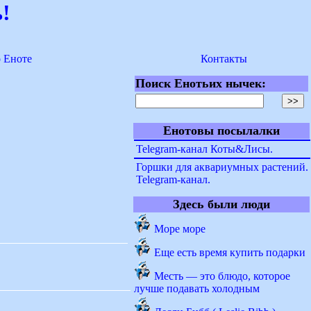
!
о Еноте
Контакты
Поиск Енотьих нычек:
Енотовы посылалки
Telegram-канал Коты&Лисы.
Горшки для аквариумных растений.
Telegram-канал.
Здесь были люди
Море море
Еще есть время купить подарки
Месть — это блюдо, которое
лучше подавать холодным