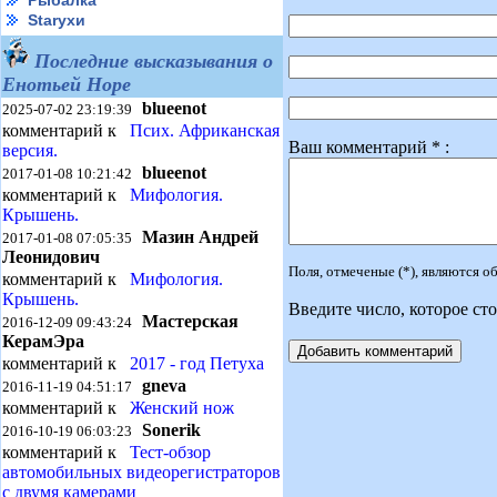
Рыбалка
Starухи
Последние высказывания о
Енотьей Норе
blueenot
2025-07-02 23:19:39
комментарий к
Псих. Африканская
Ваш комментарий * :
версия.
blueenot
2017-01-08 10:21:42
комментарий к
Мифология.
Крышень.
Мазин Андрей
2017-01-08 07:05:35
Леонидович
Поля, отмеченые (*), являются 
комментарий к
Мифология.
Крышень.
Введите число, которое сто
Мастерская
2016-12-09 09:43:24
КерамЭра
комментарий к
2017 - год Петуха
gneva
2016-11-19 04:51:17
комментарий к
Женский нож
Sonerik
2016-10-19 06:03:23
комментарий к
Тест-обзор
автомобильных видеорегистраторов
с двумя камерами