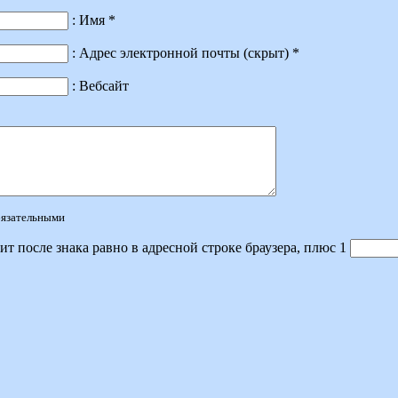
: Имя *
: Адрес электронной почты (скрыт) *
: Вебсайт
обязательными
ит после знака равно в адресной строке браузера, плюс 1