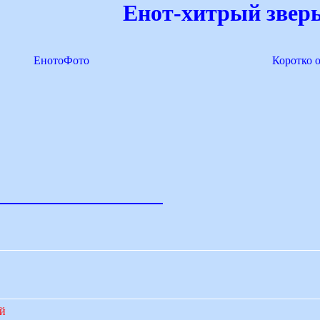
Енот-хитрый зверь
ЕнотоФото
Коротко 
ий