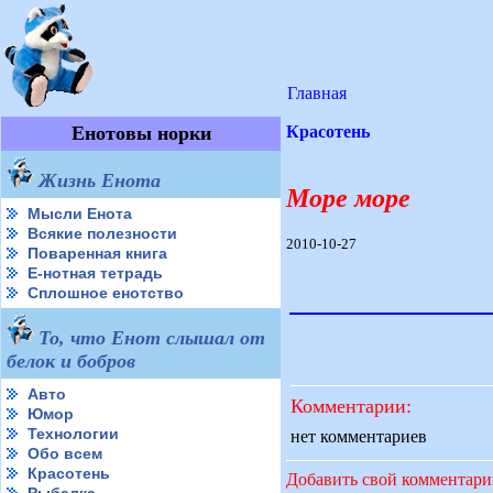
Главная
Енотовы норки
Красотень
Жизнь Енота
Море море
Мысли Енота
Всякие полезности
2010-10-27
Поваренная книга
Е-нотная тетрадь
Сплошное енотство
То, что Енот слышал от
белок и бобров
Авто
Комментарии:
Юмор
Технологии
нет комментариев
Обо всем
Красотень
Добавить свой комментар