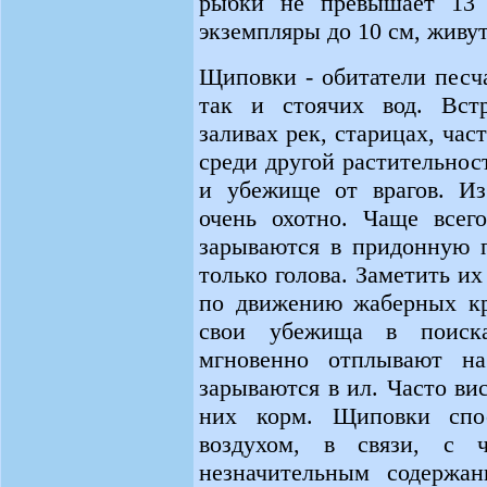
рыбки не превышает 13 
экземпляры до 10 см, живут 
Щиповки - обитатели песч
так и стоячих вод. Вст
заливах рек, старицах, ча
среди другой растительност
и убежище от врагов. Из
очень охотно. Чаще всег
зарываются в придонную п
только голова. Заметить и
по движению жаберных кр
свои убежища в поиска
мгновенно отплывают на
зарываются в ил. Часто ви
них корм. Щиповки спо
воздухом, в связи, с
незначительным содержан