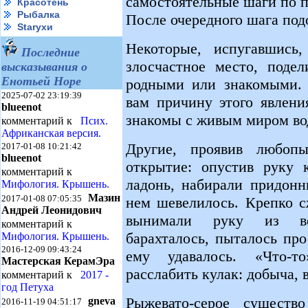
самостоятельные шаги по п
Красотень
Рыбалка
После очередного шага под
Starухи
Некоторые, испугавшись,
Последние
злосчастное место, поде
высказывания о
Енотьей Норе
родными или знакомыми. 
2025-07-02 23:19:39
вам причину этого явлени
blueenot
знакомы с живым миром во
комментарий к
Псих.
Африканская версия.
Другие, проявив любопы
2017-01-08 10:21:42
blueenot
открытие: опустив руку 
комментарий к
ладонь, набирали придонн
Мифология. Крышень.
Мазин
2017-01-08 07:05:35
нем шевелилось. Крепко с
Андрей Леонидович
вынимали руку из во
комментарий к
барахталось, пыталось пр
Мифология. Крышень.
2016-12-09 09:43:24
ему удавалось. «Что-то
Мастерская КерамЭра
расслабить кулак: добыча, в
комментарий к
2017 -
год Петуха
Рыжевато-серое существо
gneva
2016-11-19 04:51:17