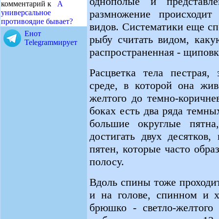
однополые и представл
комментарий к
А
размножение происходит
универсальное
противоядие бывает?
видов. Систематики еще сп
Енот
рыбу считать видом, каку
Telegramмирует
распространенная - щиповк
Расцветка тела пестрая, 
среде, в которой она жив
желтого до темно-коричне
боках есть два ряда темн
большие округлые пятна
достигать двух десятков,
пятен, которые часто обр
полосу.
Вдоль спины тоже проходит
и на голове, спинном и х
брюшко - светло-желтого 