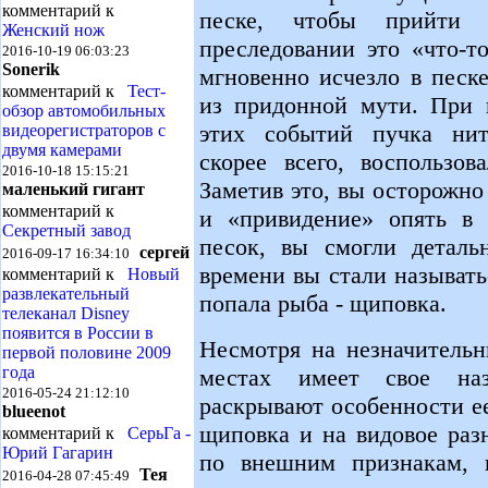
комментарий к
песке, чтобы прийти
Женский нож
преследовании это «что-т
2016-10-19 06:03:23
Sonerik
мгновенно исчезло в песк
комментарий к
Тест-
из придонной мути. При 
обзор автомобильных
этих событий пучка нит
видеорегистраторов с
двумя камерами
скорее всего, воспользо
2016-10-18 15:15:21
Заметив это, вы осторожно
маленький гигант
комментарий к
и «привидение» опять в 
Секретный завод
песок, вы смогли детальн
сергей
2016-09-17 16:34:10
времени вы стали называт
комментарий к
Новый
развлекательный
попала рыба - щиповка.
телеканал Disney
появится в России в
Несмотря на незначительн
первой половине 2009
года
местах имеет свое на
2016-05-24 21:12:10
раскрывают особенности ее
blueenot
щиповка и на видовое раз
комментарий к
СерьГа -
Юрий Гагарин
по внешним признакам, в
Тея
2016-04-28 07:45:49