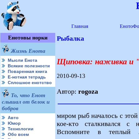
Главная
ЕнотоФо
Енотовы норки
Рыбалка
Жизнь Енота
Щиповка: наживка и 
Мысли Енота
Всякие полезности
Поваренная книга
2010-09-13
Е-нотная тетрадь
Сплошное енотство
Автор:
rogoza
То, что Енот
слышал от белок и
бобров
миром рыб началось с этой
Авто
кое-кто сталкивался с 
Юмор
Технологии
Вспомните в теплый 
Обо всем