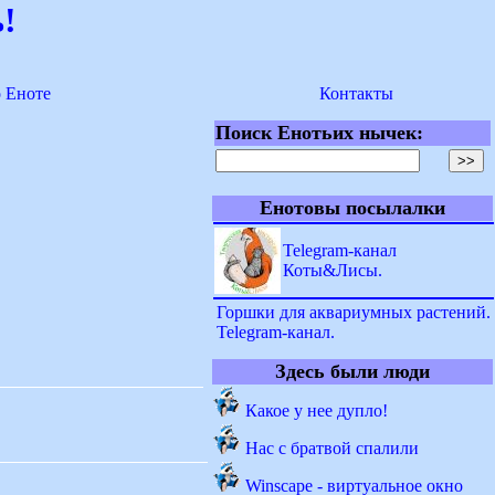
!
о Еноте
Контакты
Поиск Енотьих нычек:
Енотовы посылалки
Telegram-канал
Коты&Лисы.
Горшки для аквариумных растений.
Telegram-канал.
Здесь были люди
Какое у нее дупло!
Нас с братвой спалили
Winscape - виртуальное окно