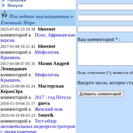
Рыбалка
Starухи
Последние высказывания о
Енотьей Норе
blueenot
2025-07-02 23:19:39
комментарий к
Псих. Африканская
Ваш комментарий * :
версия.
blueenot
2017-01-08 10:21:42
комментарий к
Мифология.
Крышень.
Мазин Андрей
2017-01-08 07:05:35
Леонидович
Поля, отмеченые (*), являются 
комментарий к
Мифология.
Крышень.
Введите число, которое сто
Мастерская
2016-12-09 09:43:24
КерамЭра
комментарий к
2017 - год Петуха
gneva
2016-11-19 04:51:17
комментарий к
Женский нож
Sonerik
2016-10-19 06:03:23
комментарий к
Тест-обзор
автомобильных видеорегистраторов
с двумя камерами