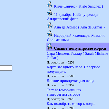
Киле Санчес ( Kiele Sanchez )
11 декабря 1699г. учрежден
Андреевский флаг
Ана де Армас ( Ana de Armas )
Народный календарь. Михаил
Соломенный.
Самые популярные норки
Сара Мишель Геллар ( Sarah Michelle
Gellar )
Просмотров 45258
Карта звездного неба. Северное
полушарие.
Просмотров 39588
Летние прикормки для леща
Просмотров 36957
Тест автомобильных
видеорегистраторов
Просмотров 36920
Как подобрать мотор к лодке
Просмотров 36208