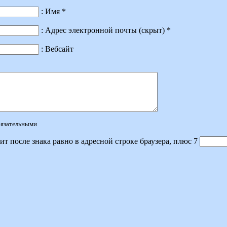
: Имя *
: Адрес электронной почты (скрыт) *
: Вебсайт
обязательными
ит после знака равно в адресной строке браузера, плюс 7