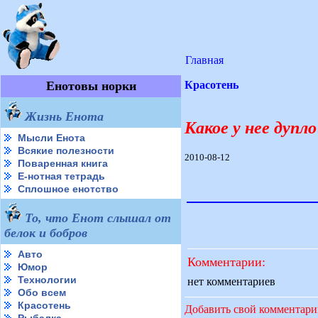
Главная
Енотовы норки
Красотень
Жизнь Енота
Какое у нее дупло
Мысли Енота
Всякие полезности
2010-08-12
Поваренная книга
Е-нотная тетрадь
Сплошное енотство
То, что Енот слышал от
белок и бобров
Авто
Комментарии:
Юмор
Технологии
нет комментариев
Обо всем
Красотень
Добавить свой комментар