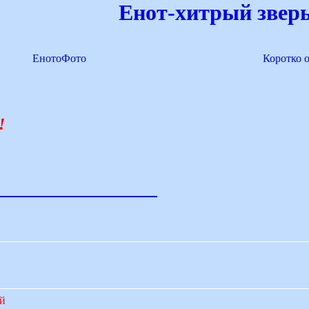
Енот-хитрый зверь
ЕнотоФото
Коротко 
!
ий