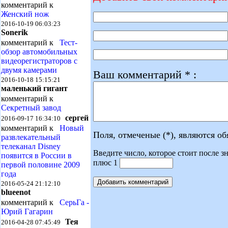
комментарий к
Женский нож
2016-10-19 06:03:23
Sonerik
комментарий к
Тест-
обзор автомобильных
видеорегистраторов с
двумя камерами
Ваш комментарий * :
2016-10-18 15:15:21
маленький гигант
комментарий к
Секретный завод
сергей
2016-09-17 16:34:10
комментарий к
Новый
Поля, отмеченые (*), являются о
развлекательный
телеканал Disney
Введите число, которое стоит после зн
появится в России в
плюс 1
первой половине 2009
года
2016-05-24 21:12:10
blueenot
комментарий к
СерьГа -
Юрий Гагарин
Тея
2016-04-28 07:45:49