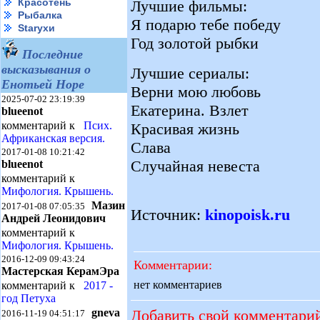
Красотень
Лучшие фильмы:
Рыбалка
Я подарю тебе победу
Starухи
Год золотой рыбки
Последние
высказывания о
Лучшие сериалы:
Енотьей Норе
Верни мою любовь
2025-07-02 23:19:39
Екатерина. Взлет
blueenot
комментарий к
Псих.
Красивая жизнь
Африканская версия.
Слава
2017-01-08 10:21:42
Случайная невеста
blueenot
комментарий к
Мифология. Крышень.
Мазин
2017-01-08 07:05:35
Источник:
kinopoisk.ru
Андрей Леонидович
комментарий к
Мифология. Крышень.
2016-12-09 09:43:24
Комментарии:
Мастерская КерамЭра
нет комментариев
комментарий к
2017 -
год Петуха
Добавить свой комментари
gneva
2016-11-19 04:51:17