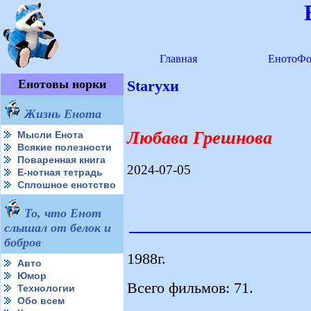
Главная
ЕнотоФо
Енотовы норки
Starухи
Жизнь Енота
Любава Грешнова
Мысли Енота
Всякие полезности
Поваренная книга
2024-07-05
Е-нотная тетрадь
Сплошное енотство
То, что Енот
слышал от белок и
бобров
1988г.
Авто
Юмор
Всего фильмов: 71.
Технологии
Обо всем