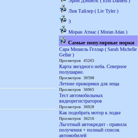
Эрин Дэниелс ( Erin Daniels )
Лив Тайлер ( Liv Tyler )
3
Моран Атиас ( Moran Atias )
Самые популярные норки
Сара Мишель Геллар ( Sarah Michelle
Gellar )
Просмотров 45265
Карта звездного неба. Северное
полушарие.
Просмотров 39598
Летние прикормки для леща
Просмотров 36965
Тест автомобильных
видеорегистраторов
Просмотров 36928
Как подобрать мотор к лодке
Просмотров 36216
Льготный автокредит - правила
получения + полный список
автомобилей