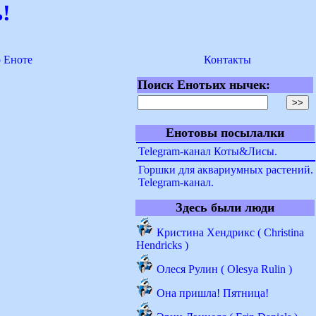
!
о Еноте
Контакты
Поиск Енотьих нычек:
Енотовы посылалки
Telegram-канал Коты&Лисы.
Горшки для аквариумных растений.
Telegram-канал.
Здесь были люди
Кристина Хендрикс ( Christina
Hendricks )
Олеся Рулин ( Olesya Rulin )
Она пришла! Пятница!