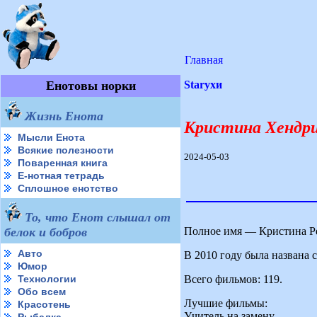
Главная
Енотовы норки
Starухи
Жизнь Енота
Кристина Хендрикс
Мысли Енота
Всякие полезности
2024-05-03
Поваренная книга
Е-нотная тетрадь
Сплошное енотство
То, что Енот слышал от
Полное имя — Кристина Рен
белок и бобров
Авто
В 2010 году была названа 
Юмор
Всего фильмов: 119.
Технологии
Обо всем
Лучшие фильмы:
Красотень
Учитель на замену