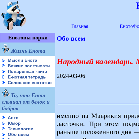
Главная
ЕнотоФо
Енотовы норки
Обо всем
Жизнь Енота
Народный календарь. 
Мысли Енота
Всякие полезности
Поваренная книга
2024-03-06
Е-нотная тетрадь
Сплошное енотство
То, что Енот
слышал от белок и
бобров
именно на Маврикия приле
Авто
ласточки. При этом подм
Юмор
Технологии
раньше положенного дня —
Обо всем