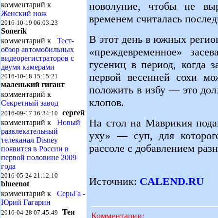
новолуние, чтобы не вы
комментарий к
Женский нож
временем считалась послед
2016-10-19 06:03:23
Sonerik
В этот день в южных регио
комментарий к
Тест-
обзор автомобильных
«преждевременное» засев
видеорегистраторов с
гусениц в период, когда 
двумя камерами
первой весенней сохи мо
2016-10-18 15:15:21
маленький гигант
положить в избу — это дол
комментарий к
клопов.
Секретный завод
сергей
2016-09-17 16:34:10
На стол на Маврикия пода
комментарий к
Новый
развлекательный
уху» — суп, для которог
телеканал Disney
рассоле с добавлением раз
появится в России в
первой половине 2009
года
2016-05-24 21:12:10
Источник:
CALEND.RU
blueenot
комментарий к
СерьГа -
Юрий Гагарин
Тея
2016-04-28 07:45:49
Комментарии: