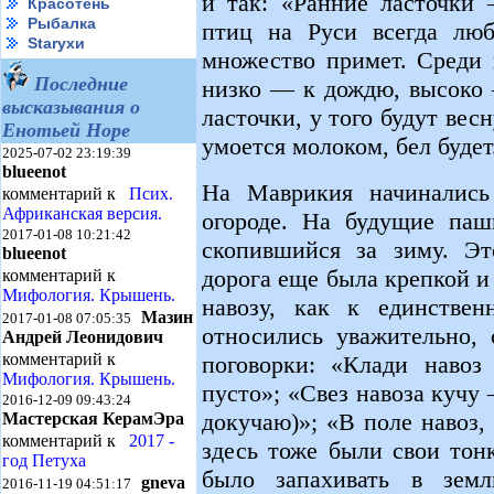
и так: «Ранние ласточки 
Красотень
Рыбалка
птиц на Руси всегда лю
Starухи
множество примет. Среди 
Последние
низко — к дождю, высоко 
высказывания о
ласточки, у того будут вес
Енотьей Норе
умоется молоком, бел будет
2025-07-02 23:19:39
blueenot
На Маврикия начинались
комментарий к
Псих.
Африканская версия.
огороде. На будущие паш
2017-01-08 10:21:42
скопившийся за зиму. Эт
blueenot
дорога еще была крепкой и
комментарий к
Мифология. Крышень.
навозу, как к единствен
Мазин
2017-01-08 07:05:35
относились уважительно,
Андрей Леонидович
комментарий к
поговорки: «Клади навоз
Мифология. Крышень.
пусто»; «Свез навоза кучу 
2016-12-09 09:43:24
докучаю)»; «В поле навоз,
Мастерская КерамЭра
комментарий к
2017 -
здесь тоже были свои тон
год Петуха
было запахивать в зем
gneva
2016-11-19 04:51:17